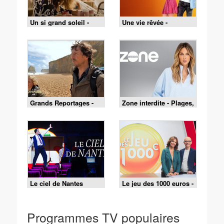
Un si grand soleil -
Une vie rêvée -
07/08/2026
Épisode 27
Grands Reportages -
Zone interdite - Plages,
Voyages en famille :
fêtes et traditions : un
des souvenirs pour la
été au cœur du Pays
vie ! - Partie 2
basque
Le ciel de Nantes
Le jeu des 1000 euros -
01/08/2026
Programmes TV populaires