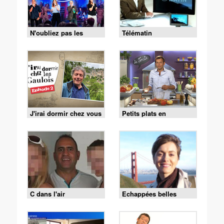
N'oubliez pas les
Télématin
paroles
J'irai dormir chez vous
Petits plats en
équilibre
C dans l'air
Echappées belles