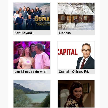
Fort Boyard -
Lioness
01/08/2026
Les 12 coups de midi
Capital - Oléron, Ré,
du 1 août 2026
Belle-Île : le match des
îles est lancé !