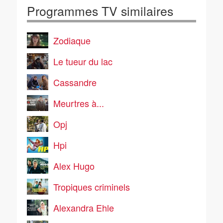
Programmes TV similaires
Zodiaque
Le tueur du lac
Cassandre
Meurtres à...
Opj
Hpi
Alex Hugo
Tropiques criminels
Alexandra Ehle