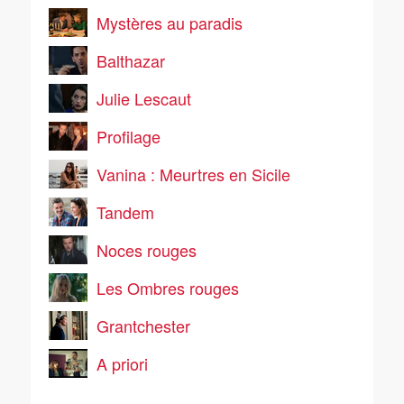
Mystères au paradis
Balthazar
Julie Lescaut
Profilage
Vanina : Meurtres en Sicile
Tandem
Noces rouges
Les Ombres rouges
Grantchester
A priori