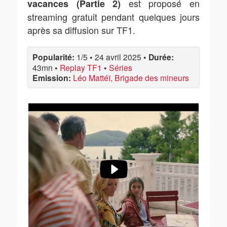
est proposé en
vacances (Partie 2)
streaming gratuit pendant quelques jours
après sa diffusion sur TF1.
Popularité:
1/5
•
24 avril 2025
•
Durée:
43mn
•
Replay TF1
•
Séries
Emission:
Léo Mattéï, Brigade des mineurs