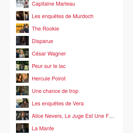
Capitaine Marleau
Les enquêtes de Murdoch
The Rookie
Disparue
César Wagner
Peur sur le lac
Hercule Poirot
Une chance de trop
Les enquêtes de Vera
Alice Nevers, Le Juge Est Une Femme
La Mante