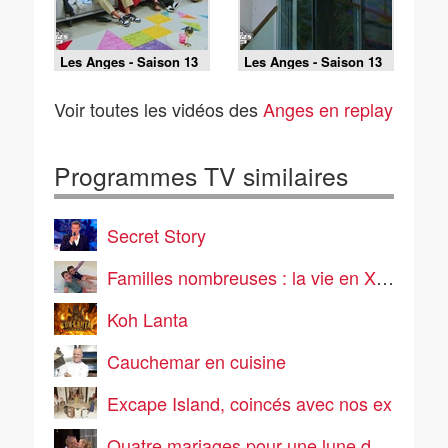
Les Anges - Saison 13
Les Anges - Saison 13
Episode 38 du 27 mai
Episode 37 du 26 mai
2026
2026
Voir toutes les vidéos des
Anges en replay
Programmes TV similaires
Secret Story
Familles nombreuses : la vie en XXL
Koh Lanta
Cauchemar en cuisine
Excape Island, coincés avec nos ex
Quatre mariages pour une lune de miel