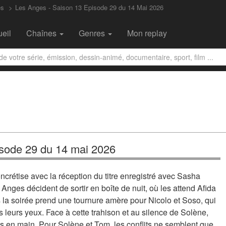
es
Les Anges - Saison 13 Episode 29 du 14 Mai 2026
eil
Chaînes
Genres
Mon replay
isode 29 du 14 mai 2026
ncrétise avec la réception du titre enregistré avec Sasha
 Anges décident de sortir en boîte de nuit, où les attend Afida
 la soirée prend une tournure amère pour Nicolo et Soso, qui
 leurs yeux. Face à cette trahison et au silence de Solène,
s en main. Pour Solène et Tom, les conflits ne semblent que