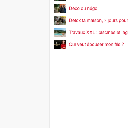
Déco ou négo
Détox ta maison, 7 jours pour to
Travaux XXL : piscines et la
Qui veut épouser mon fils ?