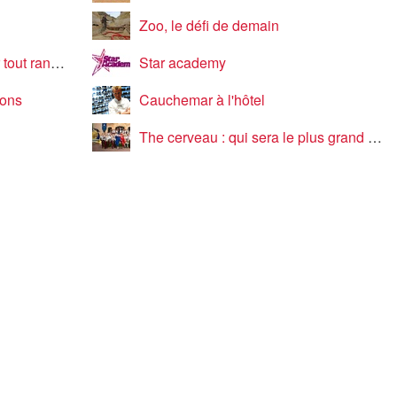
Zoo, le défi de demain
ut ranger
Star academy
gons
Cauchemar à l'hôtel
The cerveau : qui sera le plus grand cerveau de la télé-réalité ?