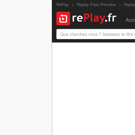
RePlay
Replay Paris Première
Repla
Accu