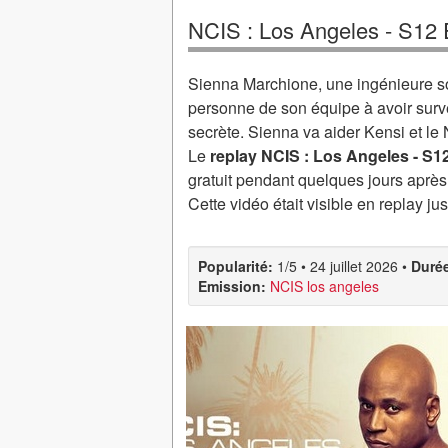
NCIS : Los Angeles - S12
Sienna Marchione, une ingénieure sou
personne de son équipe à avoir survé
secrète. Sienna va aider Kensi et le
Le
replay NCIS : Los Angeles - S
gratuit pendant quelques jours après
Cette vidéo était visible en replay ju
Popularité:
1/5
•
24 juillet 2026
•
Duré
Emission:
NCIS los angeles