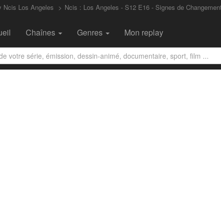
y Ncis Los Angeles
Ncis : Los Angeles - S12 E16 - Signes de Changemen
eil
Chaînes
Genres
Mon replay