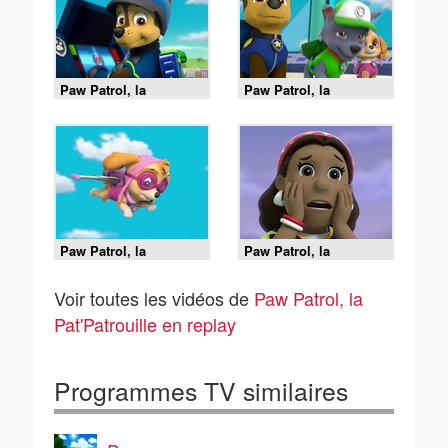
Paw Patrol, la
Paw Patrol, la
Pat'Patrouille - Alex a
Pat'Patrouille - Alex et
perdu sa dent
sa mini-patrouille
Paw Patrol, la
Paw Patrol, la
Pat'Patrouille - L'aigle
Pat'Patrouille - Un
à la patte ficelée
concert de Woof
Voir toutes les vidéos de
Paw Patrol, la
Pat'Patrouille en replay
Programmes TV similaires