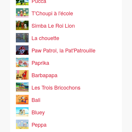
Pucca
T'Choupi à l'école
Simba Le Roi Lion
La chouette
Paw Patrol, la Pat'Patrouille
Paprika
Barbapapa
Les Trois Bricochons
Bali
Bluey
Peppa