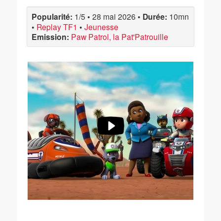
Popularité:
1/5
•
28 mai 2026
•
Durée:
10mn
•
Replay TF1
•
Jeunesse
Emission:
Paw Patrol, la Pat'Patrouille