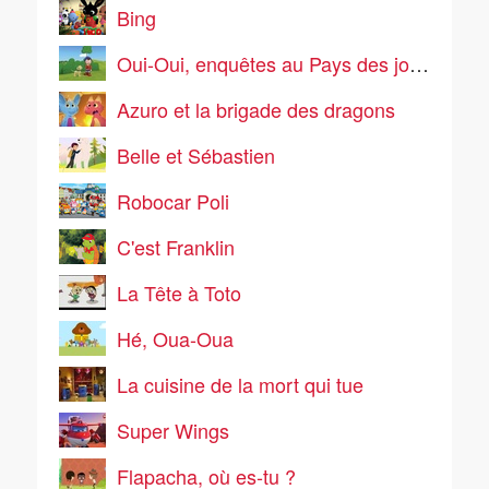
Bing
Oui-Oui, enquêtes au Pays des jouets
Azuro et la brigade des dragons
Belle et Sébastien
Robocar Poli
C'est Franklin
La Tête à Toto
Hé, Oua-Oua
La cuisine de la mort qui tue
Super Wings
Flapacha, où es-tu ?