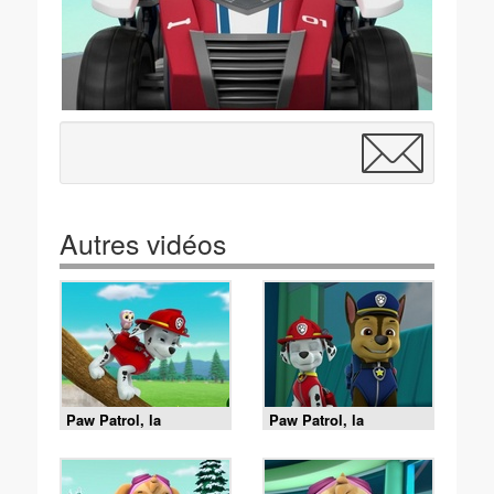
Autres vidéos
Paw Patrol, la
Paw Patrol, la
Pat'Patrouille - Le
Pat'Patrouille - La
collier porte-bonheur
course de caisses à
savon