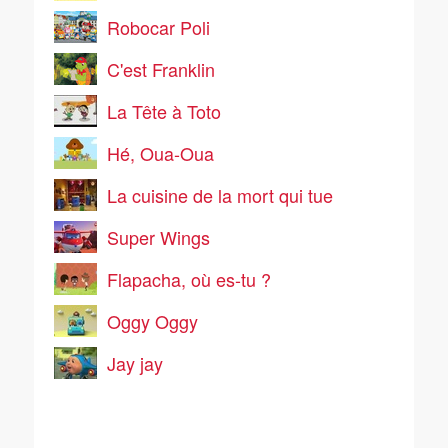
Robocar Poli
C'est Franklin
La Tête à Toto
Hé, Oua-Oua
La cuisine de la mort qui tue
Super Wings
Flapacha, où es-tu ?
Oggy Oggy
Jay jay