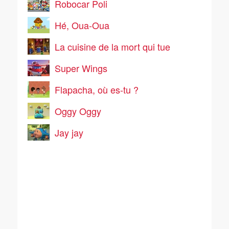
Robocar Poli
Hé, Oua-Oua
La cuisine de la mort qui tue
Super Wings
Flapacha, où es-tu ?
Oggy Oggy
Jay jay