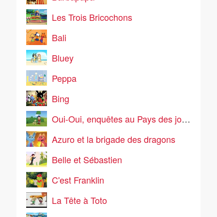
Les Trois Bricochons
Bali
Bluey
Peppa
Bing
Oui-Oui, enquêtes au Pays des jouets
Azuro et la brigade des dragons
Belle et Sébastien
C'est Franklin
La Tête à Toto