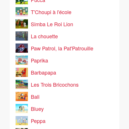
T'Choupi à l'école
Simba Le Roi Lion
La chouette
Paw Patrol, la Pat'Patrouille
Paprika
Barbapapa
Les Trois Bricochons
Bali
Bluey
Peppa