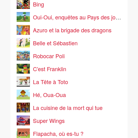
Bing
Oui-Oui, enquêtes au Pays des jouets
Azuro et la brigade des dragons
Belle et Sébastien
Robocar Poli
C'est Franklin
La Tête à Toto
Hé, Oua-Oua
La cuisine de la mort qui tue
Super Wings
Flapacha, où es-tu ?