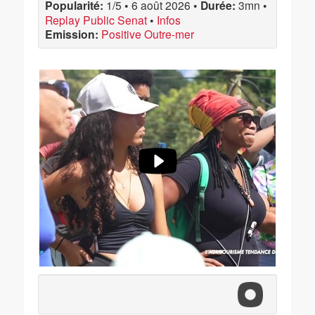
Popularité:
1/5
•
6 août 2026
•
Durée:
3mn
•
Replay Public Senat
•
Infos
Emission:
Positive Outre-mer