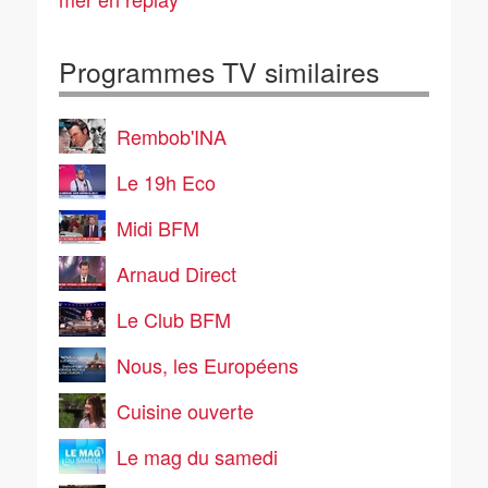
écologique
Programmes TV similaires
Rembob'INA
Le 19h Eco
Midi BFM
Arnaud Direct
Le Club BFM
Nous, les Européens
Cuisine ouverte
Le mag du samedi