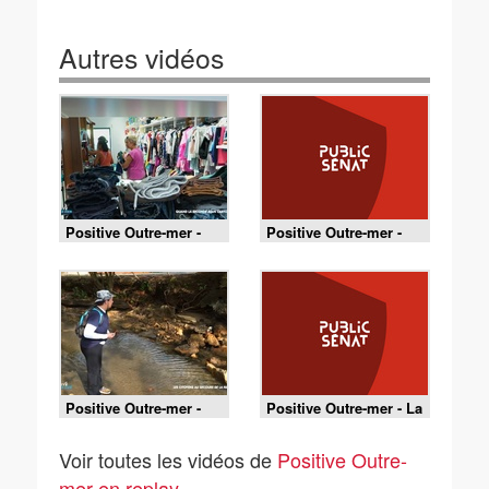
Autres vidéos
Positive Outre-mer -
Positive Outre-mer -
Guyane : une boutique
Martinique : un
solidaire donne une
laboratoire citoyen
seconde vie aux objets
pour inventer
pour enfants
l'écologie au quotidien
Positive Outre-mer -
Positive Outre-mer - La
Guyane : des citoyens
Réunion : des
en première ligne
professionnels du
Voir toutes les vidéos de
Positive Outre-
contre les pollutions
tourisme accélèrent
sauvages
leur transition
mer en replay