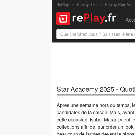
RePlay
Replay TF1
Replay Star Ac
Accu
Star Academy 2025 - Quoti
Après une semaine hors du temps, le 
candidates de la saison. Mais, avant
cette occasion, Isabel Marant vient 
collections afin de leur créer un loo
beaucoup de larmes devant la rétrosp