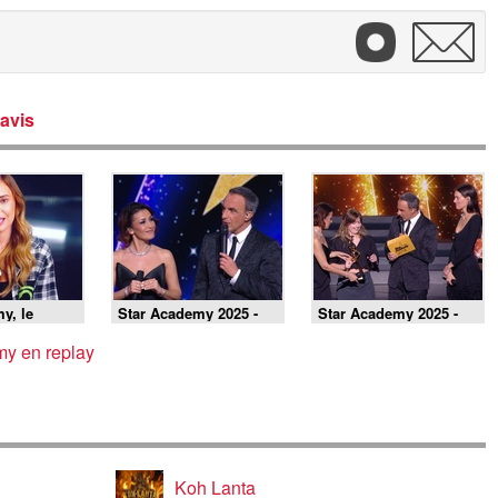
avis
y, le
Star Academy 2025 -
Star Academy 2025 -
nement -
Prime 17 (Partie 3) du
Prime 17 (Partie 2) du
 2026, le
7 février 2026
7 février 2026
my en replay
ènement
Koh Lanta