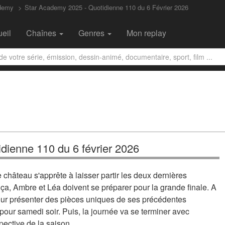
ademy
Star Academy 2025 - Quotidienne 110 du 6 Février 2026
eil
Chaînes
Genres
Mon replay
dienne 110 du 6 février 2026
château s'apprête à laisser partir les deux dernières
 ça, Ambre et Léa doivent se préparer pour la grande finale. A
leur présenter des pièces uniques de ses précédentes
k pour samedi soir. Puis, la journée va se terminer avec
ective de la saison...