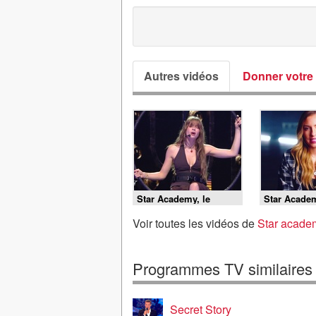
Autres vidéos
Donner votre 
Star Academy, le
Star Academ
concert événement -
concert évé
Star Ac tour 2026, le
Star Ac tour
Voir toutes les vidéos de
Star acade
concert événement (la
concert év
suite)
Programmes TV similaires
Secret Story