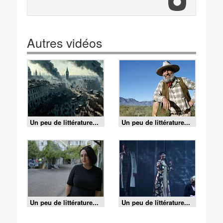
Autres vidéos
Un peu de littérature...
Un peu de littérature...
- La guerre des
- Edward Abbey,
mondes : quand Mars
naturellement
attaque...
subversif !
Un peu de littérature...
Un peu de littérature...
- Nino Haratischwili :
- Berlin
La Géorgie ne m'a
Alexanderplatz, du