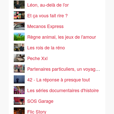
Léon, au-delà de l'or
Et ça vous fait rire ?
Mecanos Express
Règne animal, les jeux de l'amour
Les rois de la réno
Peche Xxl
Partenaires particuliers, un voyage pas comme les autres
42 - La réponse à presque tout
Les séries documentaires d'histoire
SOS Garage
Flic Story