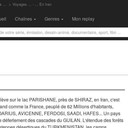
 ...
Voyages ... - ... En Iran
eil
Chaînes
Genres
Mon replay
 lève sur le lac PARISHANE, près de SHIRAZ, en Iran, c'est
and comme la France, peuplé de 62 Millions d'habitants,
 DARIUS, AVICENNE, FERDOSI, SAADI, HAFES... Un pays
 le déferlement des cascades du GUILAN. L'étendue des forêts
steppes désertiques du TURKMENISTAN, les camps