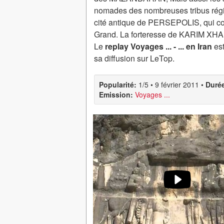
nomades des nombreuses tribus régi
cité antique de PERSEPOLIS, qui cour
Grand. La forteresse de KARIM XHAN
Le
replay Voyages ... - ... en Iran
est
sa diffusion sur LeTop.
Popularité:
1/5
•
9 février 2011
•
Duré
Emission:
Voyages ...