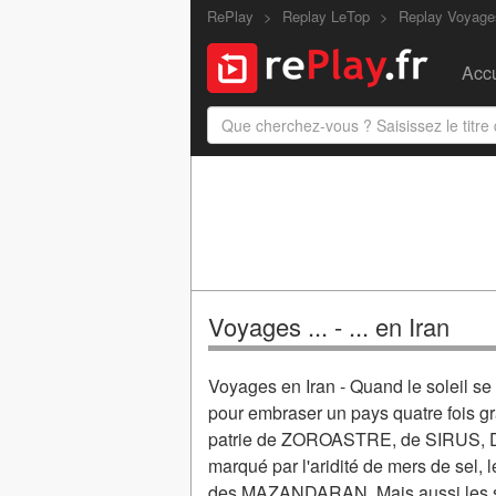
RePlay
Replay LeTop
Replay Voyages
Accu
Voyages ... - ... en Iran
Voyages en Iran - Quand le soleil se
pour embraser un pays quatre fois gr
patrie de ZOROASTRE, de SIRUS,
marqué par l'aridité de mers de sel,
des MAZANDARAN, Mais aussi les 