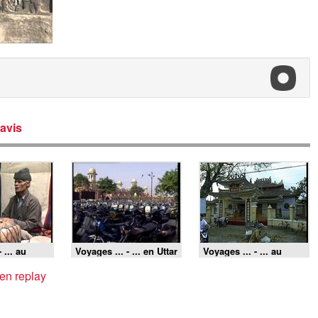
avis
 ... au
Voyages ... - ... en Uttar
Voyages ... - ... au
Pradesh
Vietnam
 en replay