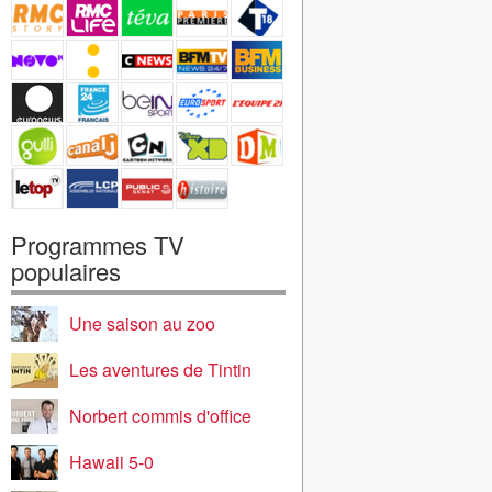
Programmes TV
populaires
Une saison au zoo
Les aventures de Tintin
Norbert commis d'office
Hawaii 5-0