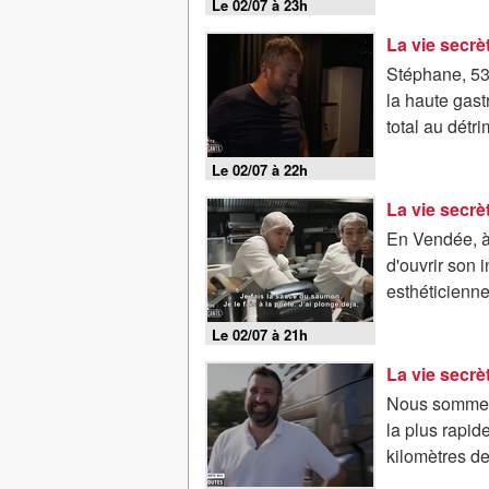
Le 02/07 à 23h
La vie secr
Stéphane, 53 
la haute gast
total au détri
Le 02/07 à 22h
La vie secr
En Vendée, à 
d'ouvrir son 
esthéticienne
Le 02/07 à 21h
La vie secrè
Nous sommes p
la plus rapid
kilomètres de