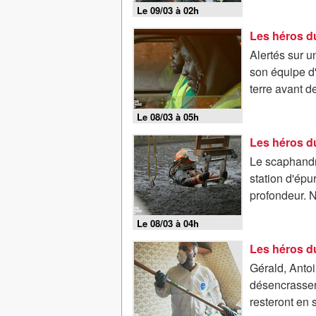
Le 09/03 à 02h
Les héros du
Alertés sur u
son équipe d
terre avant d
Le 08/03 à 05h
Les héros du
Le scaphandr
station d'ép
profondeur. N
Le 08/03 à 04h
Les héros du
Gérald, Antoi
désencrasser 
resteront en s