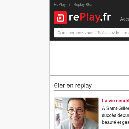
RePlay
Replay 6ter
Accu
6ter en replay
La vie secr
À Saint-Gille
succès depui
beauté et ges