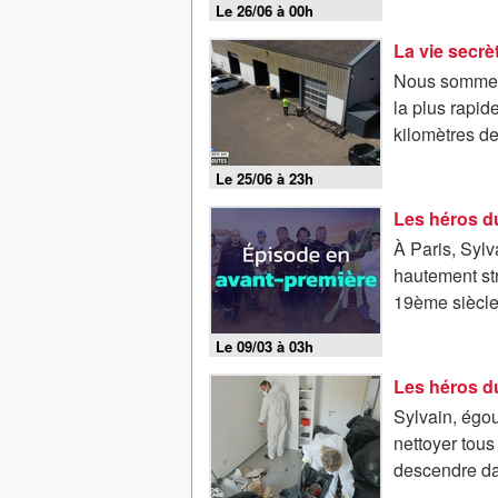
Le 26/06 à 00h
La vie secrè
Nous sommes p
la plus rapid
kilomètres de
Le 25/06 à 23h
Les héros du
À Paris, Syl
hautement str
19ème siècle
Le 09/03 à 03h
Les héros du
Sylvain, égou
nettoyer tous
descendre dan