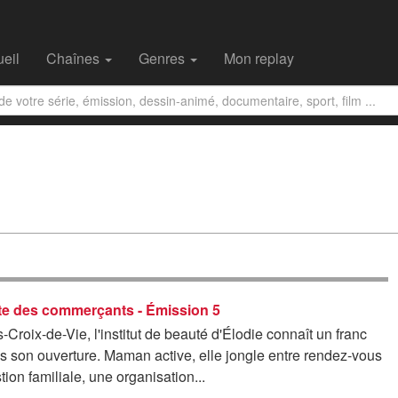
eil
Chaînes
Genres
Mon replay
ète des commerçants - Émission 5
s-Croix-de-Vie, l'institut de beauté d'Élodie connaît un franc
s son ouverture. Maman active, elle jongle entre rendez-vous
tion familiale, une organisation...