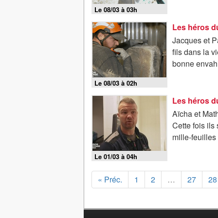
Le 08/03 à 03h
Les héros du
Jacques et Pa
fils dans la 
bonne envahie
Le 08/03 à 02h
Les héros du
Aïcha et Math
Cette fois il
mille-feuille
Le 01/03 à 04h
« Préc.
1
2
…
27
28