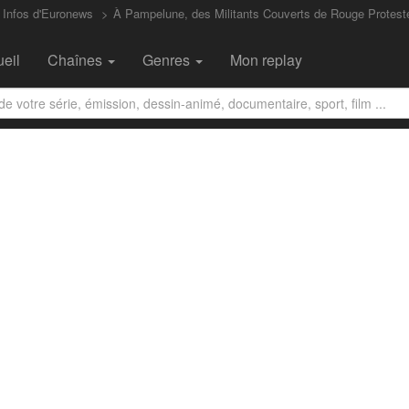
 Infos d'Euronews
À Pampelune, des Militants Couverts de Rouge Proteste
eil
Chaînes
Genres
Mon replay