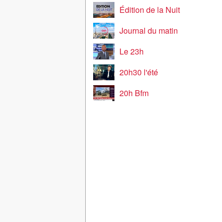
Édition de la Nuit
Journal du matin
Le 23h
20h30 l'été
20h Bfm