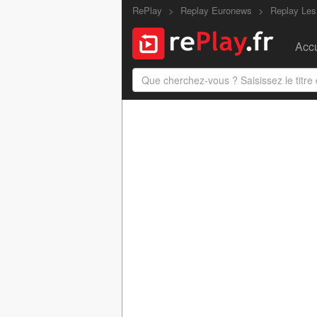
RePlay
Replay Euronews
Replay Les
Accu