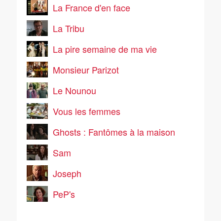
La France d'en face
La Tribu
La pire semaine de ma vie
Monsieur Parizot
Le Nounou
Vous les femmes
Ghosts : Fantômes à la maison
Sam
Joseph
PeP's