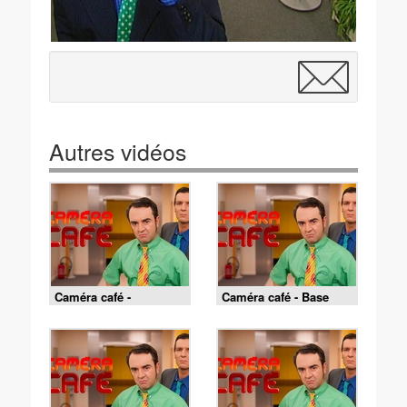
Autres vidéos
Caméra café -
Caméra café - Base
L'homme de Rio
jump