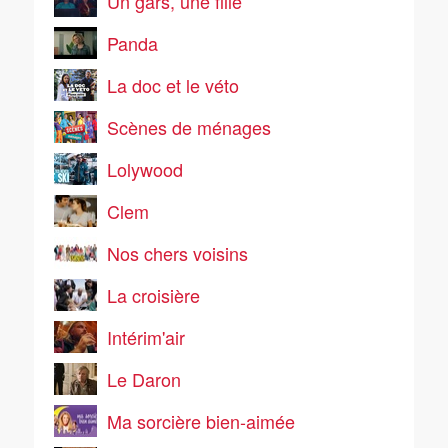
Un gars, une fille
Panda
La doc et le véto
Scènes de ménages
Lolywood
Clem
Nos chers voisins
La croisière
Intérim'air
Le Daron
Ma sorcière bien-aimée