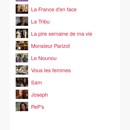
La France d'en face
La Tribu
La pire semaine de ma vie
Monsieur Parizot
Le Nounou
Vous les femmes
Sam
Joseph
PeP's