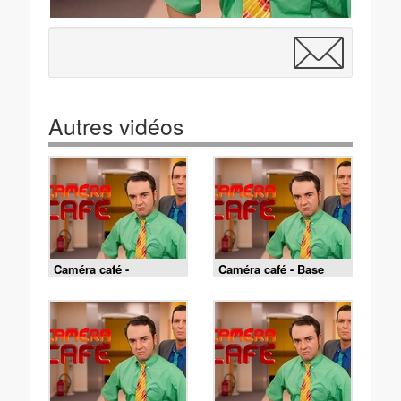
Autres vidéos
Caméra café -
Caméra café - Base
L'homme de Rio
jump