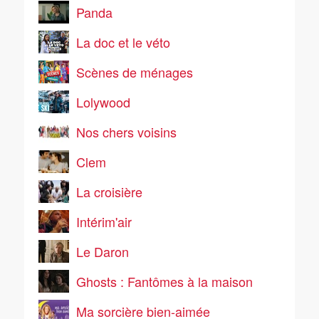
Panda
La doc et le véto
Scènes de ménages
Lolywood
Nos chers voisins
Clem
La croisière
Intérim'air
Le Daron
Ghosts : Fantômes à la maison
Ma sorcière bien-aimée