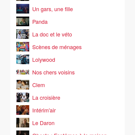
Un gars, une fille
Panda
La doc et le véto
Scènes de ménages
Lolywood
Nos chers voisins
Clem
La croisière
Intérim'air
Le Daron