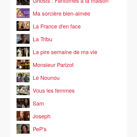
Ghosts : Fantômes à la maison
Ma sorcière bien-aimée
La France d'en face
La Tribu
La pire semaine de ma vie
Monsieur Parizot
Le Nounou
Vous les femmes
Sam
Joseph
PeP's