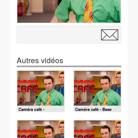
Autres vidéos
Caméra café -
Caméra café - Base
L'homme de Rio
jump