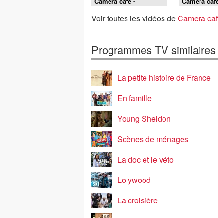
Caméra café -
Caméra café
L'homme de Rio
jump
Voir toutes les vidéos de
Camera caf
Programmes TV similaires
La petite histoire de France
En famille
Young Sheldon
Scènes de ménages
La doc et le véto
Lolywood
La croisière