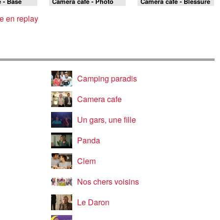
 - Base
Caméra café - Photo
Caméra café - Blessure
mateur
secrète
e en replay
Camping paradis
Camera cafe
Un gars, une fille
Panda
Clem
Nos chers voisins
Le Daron