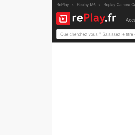
RePlay
Replay M6
Replay Camera C
Accu