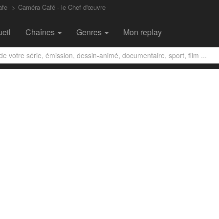
afe
Caméra Café - le Chef d'œuvre
eil
Chaînes
Genres
Mon replay