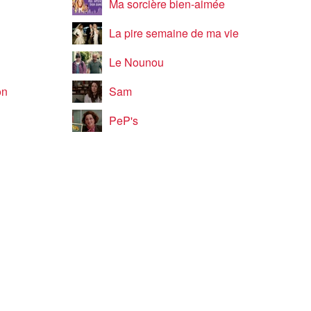
Ma sorcière bien-aimée
La pire semaine de ma vie
Le Nounou
on
Sam
PeP's