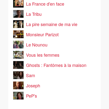
La France d'en face
La Tribu
La pire semaine de ma vie
Monsieur Parizot
Le Nounou
Vous les femmes
Ghosts : Fantômes à la maison
Sam
Joseph
PeP's