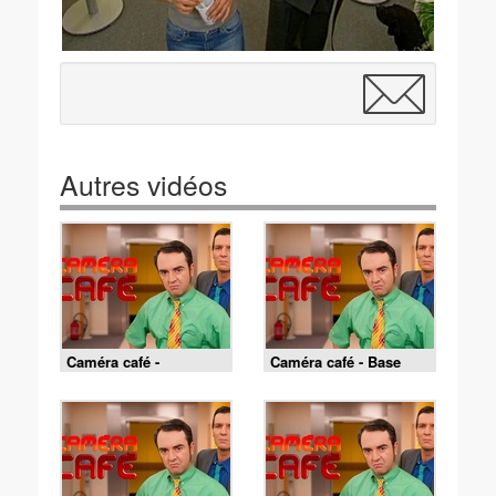
Autres vidéos
Caméra café -
Caméra café - Base
L'homme de Rio
jump