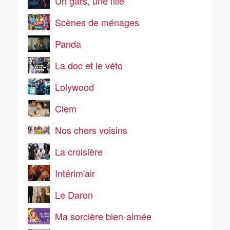
Un gars, une fille
Scènes de ménages
Panda
La doc et le véto
Lolywood
Clem
Nos chers voisins
La croisière
Intérim'air
Le Daron
Ma sorcière bien-aimée