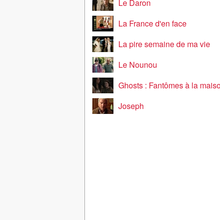
Le Daron
La France d'en face
La pire semaine de ma vie
Le Nounou
Ghosts : Fantômes à la mais
Joseph