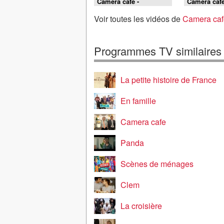
Caméra café -
Caméra café
L'homme de Rio
jump
Voir toutes les vidéos de
Camera caf
Programmes TV similaires
La petite histoire de France
En famille
Camera cafe
Panda
Scènes de ménages
Clem
La croisière