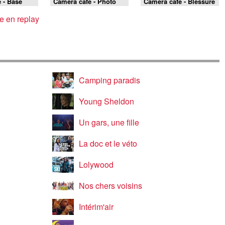
 - Base
Caméra café - Photo
Caméra café - Blessure
mateur
secrète
e en replay
Camping paradis
Young Sheldon
Un gars, une fille
La doc et le véto
Lolywood
Nos chers voisins
Intérim'air