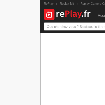
RePlay
Replay M6
Replay Camera C
Accu