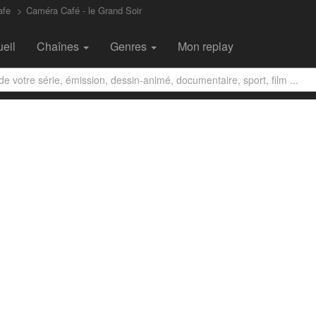
afe
Caméra Café - le Grand Soir
eil
Chaînes
Genres
Mon replay