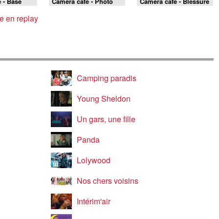
 - Base
Caméra café - Photo
Caméra café - Blessure
mateur
secrète
e en replay
Camping paradis
Young Sheldon
Un gars, une fille
Panda
Lolywood
Nos chers voisins
Intérim'air