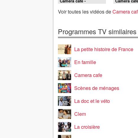
Caméra café -
Caméra café
L'homme de Rio
jump
Voir toutes les vidéos de
Camera caf
Programmes TV similaires
La petite histoire de France
En famille
Camera cafe
Scènes de ménages
La doc et le véto
Clem
La croisière