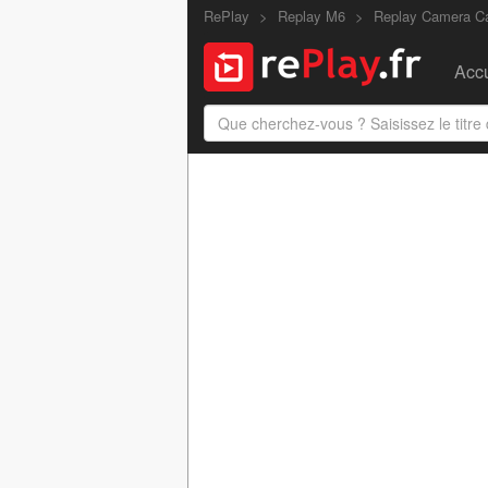
RePlay
Replay M6
Replay Camera C
Accu