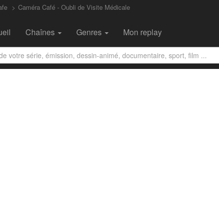
afe
Caméra Café - Oubli de Visite Médicale
eil
Chaînes
Genres
Mon replay