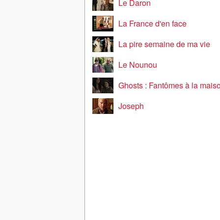
Le Daron
La France d'en face
La pire semaine de ma vie
Le Nounou
Ghosts : Fantômes à la mais
Joseph