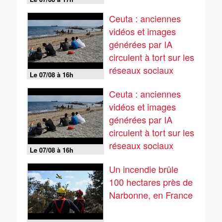
Ceuta : anciennes
vidéos et images
générées par IA
circulent à tort sur les
réseaux sociaux
Le 07/08 à 16h
Ceuta : anciennes
vidéos et images
générées par IA
circulent à tort sur les
réseaux sociaux
Le 07/08 à 16h
Un incendie brûle
100 hectares près de
Narbonne, en France