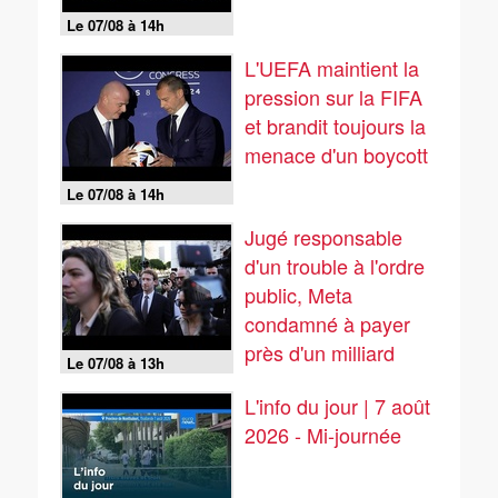
Le 07/08 à 14h
L'UEFA maintient la
pression sur la FIFA
et brandit toujours la
menace d'un boycott
Le 07/08 à 14h
Jugé responsable
d'un trouble à l'ordre
public, Meta
condamné à payer
près d'un milliard
Le 07/08 à 13h
de...
L'info du jour | 7 août
2026 - Mi-journée