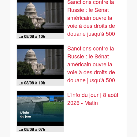
Sanctions contre la
Russie : le Sénat
américain ouvre la
voie à des droits de
douane jusqu'à 500
Le 08/08 à 10h
%
Sanctions contre la
Russie : le Sénat
américain ouvre la
voie à des droits de
douane jusqu'à 500
Le 08/08 à 10h
%
L'info du jour | 8 août
2026 - Matin
Le 08/08 à 07h