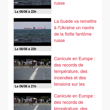
russe
Le 06/08 à 22h
La Suède va remettre
à l'Ukraine un navire
de la flotte fantôme
russe
Le 06/08 à 22h
Canicule en Europe :
des records de
température, des
incendies et des
tensions sur les
Le 06/08 à 21h
réseaux...
Canicule en Europe :
des records de
température, des