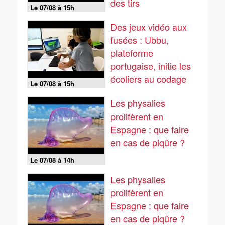
des tirs
Le 07/08 à 15h
Des jeux vidéo aux
fusées : Ubbu,
plateforme
portugaise, initie les
écoliers au codage
Le 07/08 à 15h
Les physalies
prolifèrent en
Espagne : que faire
en cas de piqûre ?
Le 07/08 à 14h
Les physalies
prolifèrent en
Espagne : que faire
en cas de piqûre ?