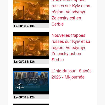
russes sur Kyiv et sa
région, Volodymyr
Zelensky est en
Serbie
Le 08/08 à 13h
Nouvelles frappes
russes sur Kyiv et sa
région, Volodymyr
Zelensky est en
Serbie
Le 08/08 à 13h
L'info du jour | 8 août
2026 - Mi-journée
Le 08/08 à 12h