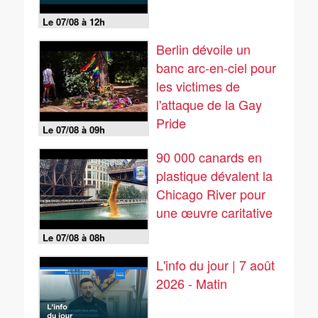
Le 07/08 à 12h
Berlin dévoile un
banc arc-en-ciel pour
les victimes de
l'attaque de la Gay
Pride
Le 07/08 à 09h
90 000 canards en
plastique dévalent la
Chicago River pour
une œuvre caritative
Le 07/08 à 08h
L'info du jour | 7 août
2026 - Matin