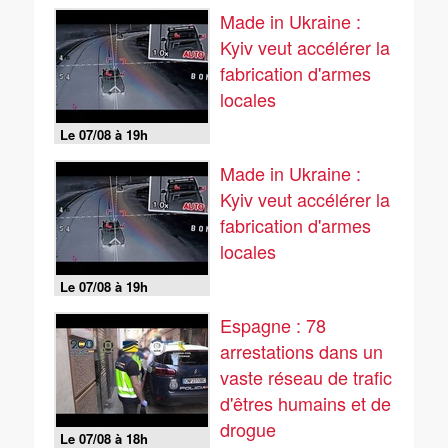
Made in Ukraine :
Kyiv veut accélérer la
fabrication d'armes
locales
Le 07/08 à 19h
Made in Ukraine :
Kyiv veut accélérer la
fabrication d'armes
locales
Le 07/08 à 19h
Espagne : 78
arrestations dans un
vaste réseau de trafic
d'êtres humains et de
drogue
Le 07/08 à 18h