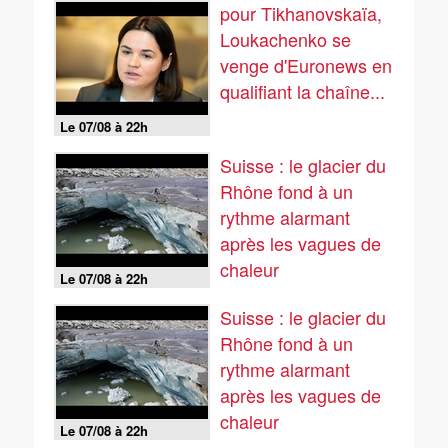
pour Tikhanovskaïa,
Loukachenko se
venge d'Euronews en
qualifiant la chaîne...
Le 07/08 à 22h
Suisse : le glacier du
Rhône fond à un
rythme alarmant
après les vagues de
chaleur
Le 07/08 à 22h
Suisse : le glacier du
Rhône fond à un
rythme alarmant
après les vagues de
chaleur
Le 07/08 à 22h