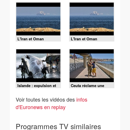
L'Iran et Oman
L'Iran et Oman
s'accordent sur une
s'accordent sur une
route maritime dans le
route maritime dans le
détroit d'Ormuz, selon
détroit d'Ormuz, selon
Téhéran
Téhéran
Islande : expulsion et
Ceuta réclame une
interdiction de retour
réponse urgente pour
pour 21 militants anti-
prendre en charge les
Voir toutes les vidéos des
infos
chasse à la baleine
migrants mineurs
isolés
d'Euronews en replay
Programmes TV similaires