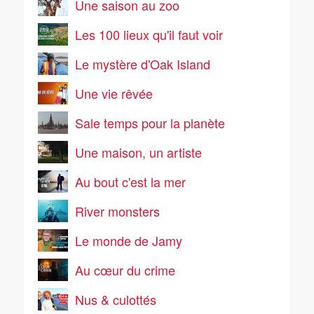
Une saison au zoo
Les 100 lieux qu'il faut voir
Le mystère d'Oak Island
Une vie rêvée
Sale temps pour la planète
Une maison, un artiste
Au bout c'est la mer
River monsters
Le monde de Jamy
Au cœur du crime
Nus & culottés