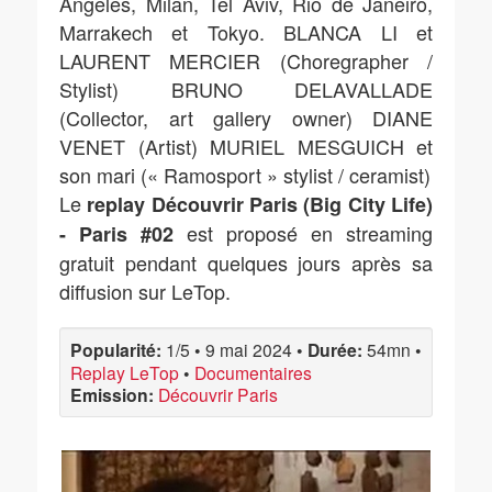
Angeles, Milan, Tel Aviv, Rio de Janeiro,
Marrakech et Tokyo. BLANCA LI et
LAURENT MERCIER (Choregrapher /
Stylist) BRUNO DELAVALLADE
(Collector, art gallery owner) DIANE
VENET (Artist) MURIEL MESGUICH et
son mari (« Ramosport » stylist / ceramist)
Le
replay Découvrir Paris (Big City Life)
est proposé en streaming
- Paris #02
gratuit pendant quelques jours après sa
diffusion sur LeTop.
Popularité:
1/5
•
9 mai 2024
•
Durée:
54mn
•
Replay LeTop
•
Documentaires
Emission:
Découvrir Paris