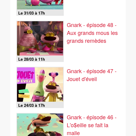
Le 31/03 à 17h
Gnark - épisode 48 -
Aux grands mous les
grands remèdes
Le 28/03 à 11h
Gnark - épisode 47 -
Jouet d'éveil
Le 24/03 à 17h
Gnark - épisode 46 -
L'o$eille se fait la
malle