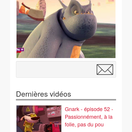
Dernières vidéos
Gnark - épisode 52 -
Passionnément, à la
folie, pas du pou