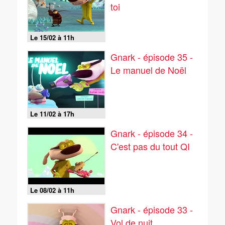
toi
Le 15/02 à 11h
Gnark - épisode 35 -
Le manuel de Noël
Le 11/02 à 17h
Gnark - épisode 34 -
C'est pas du tout QI
Le 08/02 à 11h
Gnark - épisode 33 -
Vol de nuit