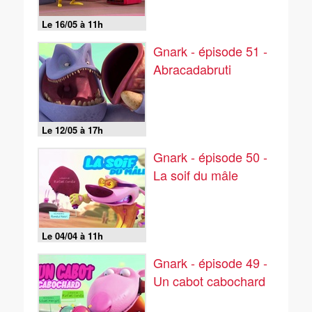
Le 16/05 à 11h
Gnark - épisode 51 -
Abracadabruti
Le 12/05 à 17h
Gnark - épisode 50 -
La soif du mâle
Le 04/04 à 11h
Gnark - épisode 49 -
Un cabot cabochard