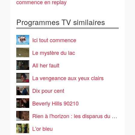
commence en replay
Programmes TV similaires
Ici tout commence
Le mystère du lac
All her fault
La vengeance aux yeux clairs
Dix pour cent
Beverly Hills 90210
Rien à l'horizon : les disparus du vol 281
L'or bleu