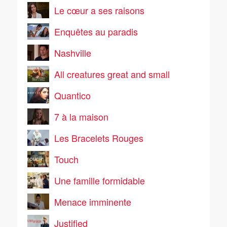
Le cœur a ses raisons
Enquêtes au paradis
Nashville
All creatures great and small
Quantico
7 à la maison
Les Bracelets Rouges
Touch
Une famille formidable
Menace imminente
Justified