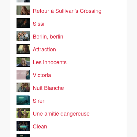
Retour à Sullivan's Crossing
Sissi
Berlin, berlin
Attraction
Les innocents
Victoria
Nuit Blanche
Siren
Une amitié dangereuse
Clean