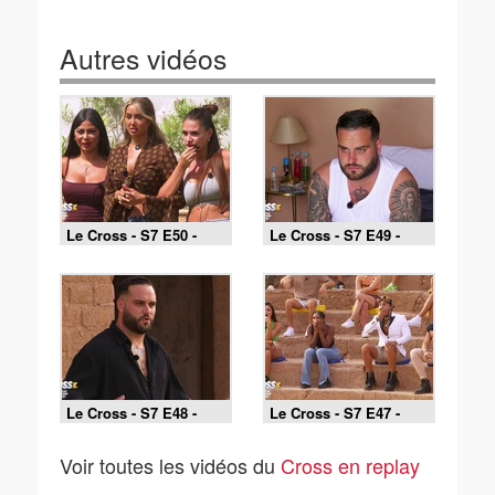
Autres vidéos
Le Cross - S7 E50 -
Le Cross - S7 E49 -
Double impact
Roméo et Juliette
Le Cross - S7 E48 -
Le Cross - S7 E47 -
Showtime !
Une épreuve très
spéciale
Voir toutes les vidéos du
Cross en replay