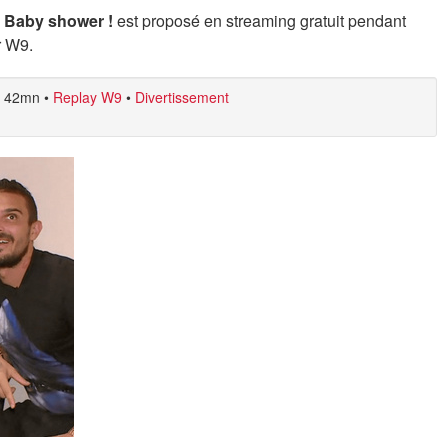
 - Baby shower !
est proposé en streaming gratuit pendant
r W9.
42mn
•
Replay W9
•
Divertissement