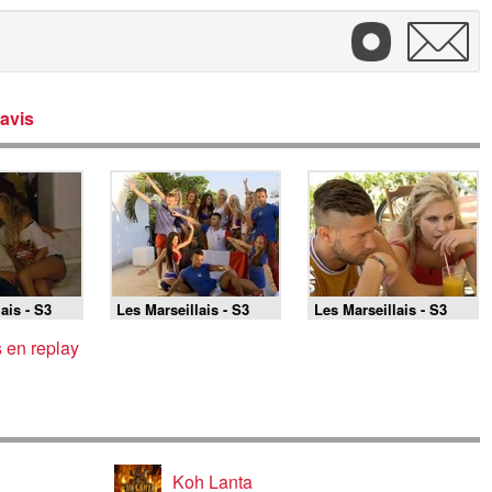
avis
ais - S3
Les Marseillais - S3
Les Marseillais - S3
E38
E37
s en replay
Koh Lanta