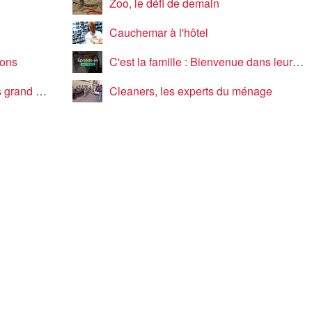
Zoo, le défi de demain
Cauchemar à l'hôtel
gons
C'est la famille : Bienvenue dans leur vraie vie
élé-réalité ?
Cleaners, les experts du ménage