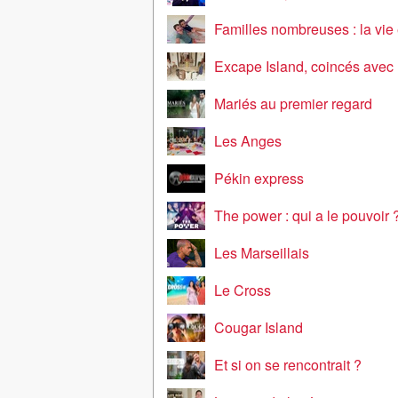
Familles nombreuses : la vi
Excape Island, coincés avec
Mariés au premier regard
Les Anges
Pékin express
The power : qui a le pouvoir 
Les Marseillais
Le Cross
Cougar Island
Et si on se rencontrait ?