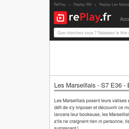
RePlay
Replay W9
Replay Les Marsei
Accu
Les Marseillais - S7 E36 -
Les Marseillais posent leurs valises 
défi de s'y imposer et découvrir ce m
lancera leur bookeuse, les Marseill
s'ils ne craignent rien ni personne, 
surprenant !