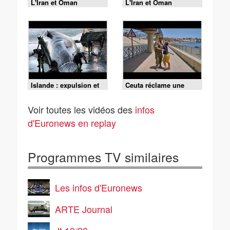
L'Iran et Oman
L'Iran et Oman
s'accordent sur une
s'accordent sur une
route maritime dans le
route maritime dans le
détroit d'Ormuz, selon
détroit d'Ormuz, selon
Téhéran
Téhéran
Islande : expulsion et
Ceuta réclame une
interdiction de retour
réponse urgente pour
pour 21 militants anti-
prendre en charge les
Voir toutes les vidéos des
infos
chasse à la baleine
migrants mineurs
isolés
d'Euronews en replay
Programmes TV similaires
Les infos d'Euronews
ARTE Journal