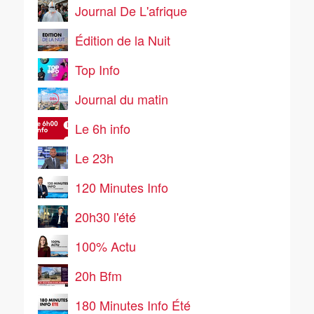
Journal De L'afrique
Édition de la Nuit
Top Info
Journal du matin
Le 6h info
Le 23h
120 Minutes Info
20h30 l'été
100% Actu
20h Bfm
180 Minutes Info Été