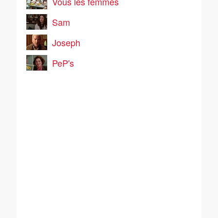
Vous les femmes
Sam
Joseph
PeP's