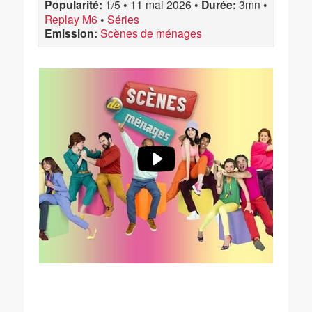
Popularité:
1/5
•
11 mai 2026
•
Durée:
3mn
•
Replay M6
•
Séries
Emission:
Scènes de ménages