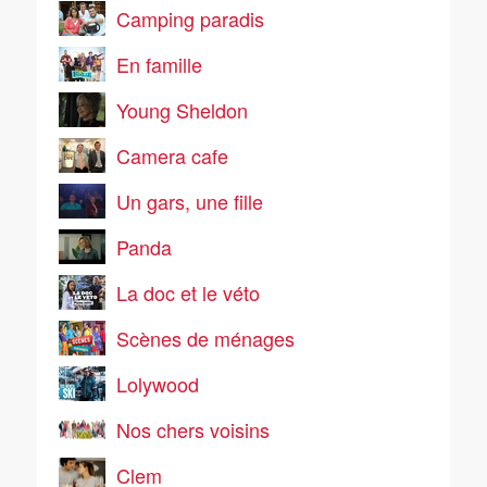
Camping paradis
En famille
Young Sheldon
Camera cafe
Un gars, une fille
Panda
La doc et le véto
Scènes de ménages
Lolywood
Nos chers voisins
Clem