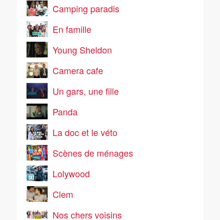
Camping paradis
En famille
Young Sheldon
Camera cafe
Un gars, une fille
Panda
La doc et le véto
Scènes de ménages
Lolywood
Clem
Nos chers voisins