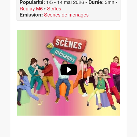
Popularité:
1/5
•
14 mai 2026
•
Durée:
3mn
•
Replay M6
•
Séries
Emission:
Scènes de ménages