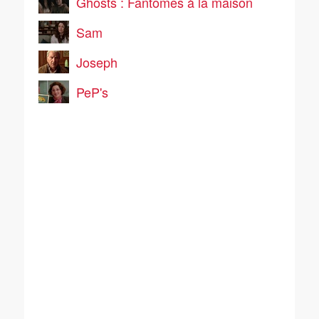
Ghosts : Fantômes à la maison
Sam
Joseph
PeP's