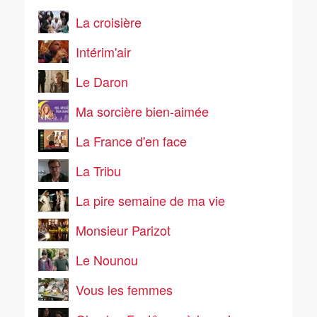
La croisière
Intérim'air
Le Daron
Ma sorcière bien-aimée
La France d'en face
La Tribu
La pire semaine de ma vie
Monsieur Parizot
Le Nounou
Vous les femmes