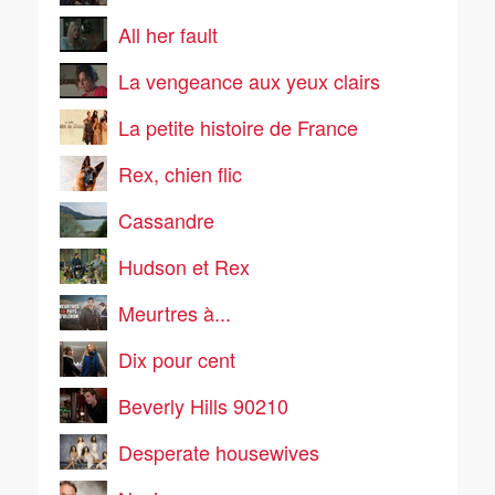
All her fault
La vengeance aux yeux clairs
La petite histoire de France
Rex, chien flic
Cassandre
Hudson et Rex
Meurtres à...
Dix pour cent
Beverly Hills 90210
Desperate housewives