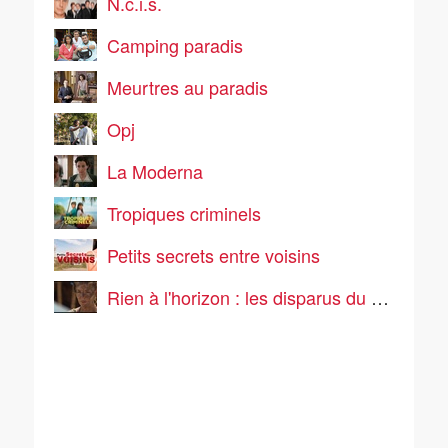
N.c.i.s.
Camping paradis
Meurtres au paradis
Opj
La Moderna
Tropiques criminels
Petits secrets entre voisins
Rien à l'horizon : les disparus du vol 281