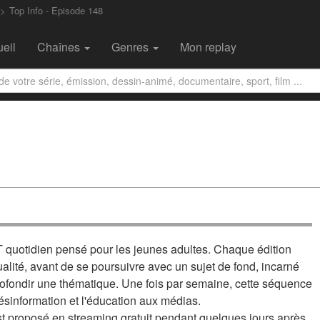
Top Info - Episode 148
eil
Chaînes
Genres
Mon replay
quotidien pensé pour les jeunes adultes. Chaque édition
ctualité, avant de se poursuivre avec un sujet de fond, incarné
rofondir une thématique. Une fois par semaine, cette séquence
 désinformation et l'éducation aux médias.
t proposé en streaming gratuit pendant quelques jours après