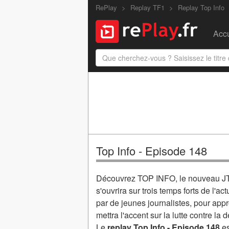
RePlay
Replay TF1
Replay Top Info
Accu
Top Info - Episode 148
Découvrez TOP INFO, le nouveau JT 
s'ouvrira sur trois temps forts de l'a
par de jeunes journalistes, pour app
mettra l'accent sur la lutte contre la
Le
replay Top Info - Episode 148
es