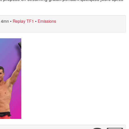
4mn
•
Replay TF1
•
Emissions