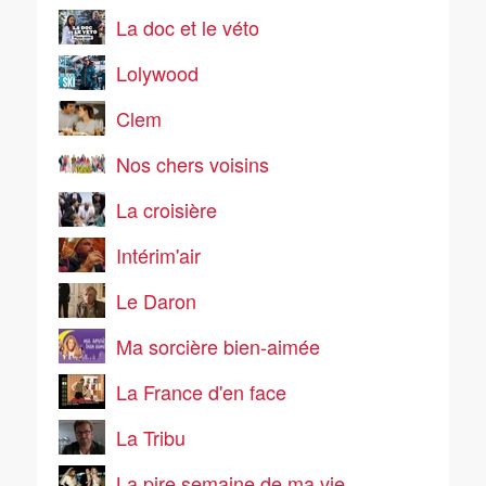
La doc et le véto
Lolywood
Clem
Nos chers voisins
La croisière
Intérim'air
Le Daron
Ma sorcière bien-aimée
La France d'en face
La Tribu
La pire semaine de ma vie