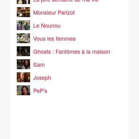
Monsieur Parizot
Le Nounou
Vous les femmes
Ghosts : Fantômes à la maison
Sam
Joseph
PeP's