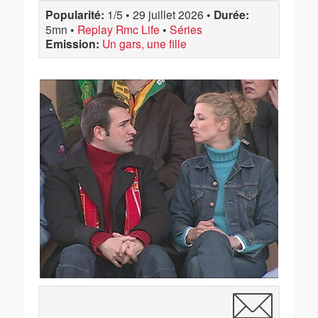
Popularité:
1/5
•
29 juillet 2026
•
Durée:
5mn
•
Replay Rmc Life
•
Séries
Emission:
Un gars, une fille