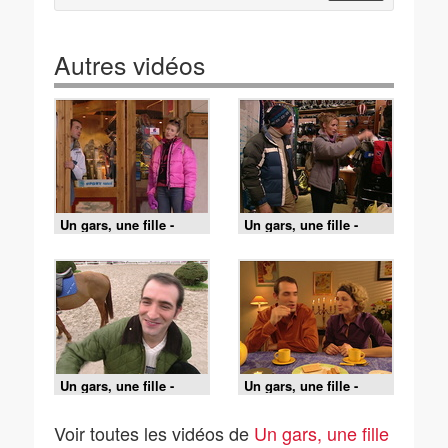
Autres vidéos
Un gars, une fille -
Un gars, une fille -
S3E78 - Aux Menuires
S3E77 - Aux Menuires
(2)
(1)
Un gars, une fille -
Un gars, une fille -
S3E98 - À cheval
S3E81 - Chez la belle-
mère (2)
Voir toutes les vidéos de
Un gars, une fille