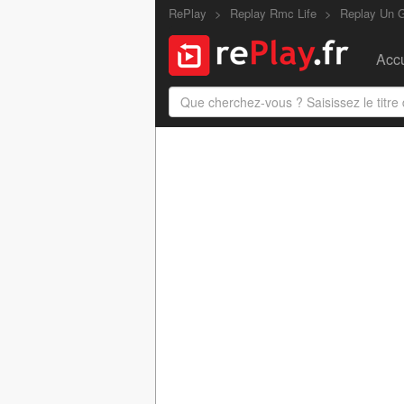
RePlay
Replay Rmc Life
Replay Un G
Accu