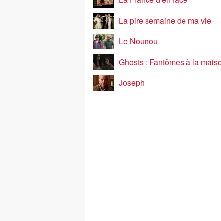
La pire semaine de ma vie
Le Nounou
Ghosts : Fantômes à la mais
Joseph