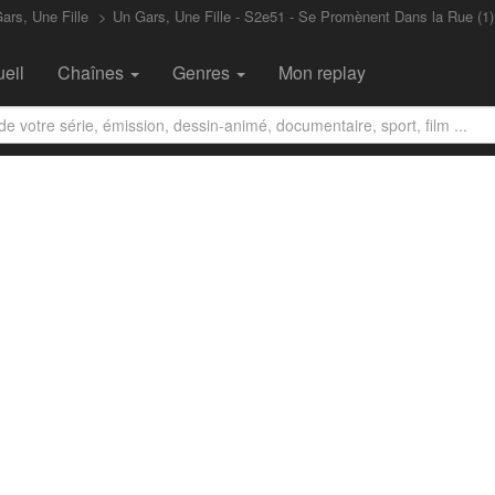
ars, Une Fille
Un Gars, Une Fille - S2e51 - Se Promènent Dans la Rue (1)
eil
Chaînes
Genres
Mon replay