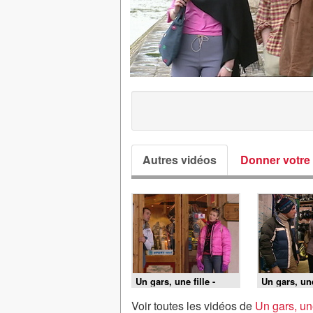
Autres vidéos
Donner votre 
Un gars, une fille -
Un gars, une
S3E78 - Aux Menuires
S3E77 - Au
(2)
(1)
Voir toutes les vidéos de
Un gars, une