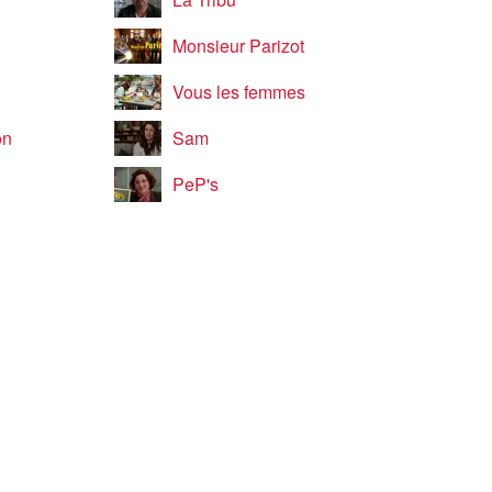
Monsieur Parizot
Vous les femmes
on
Sam
PeP's