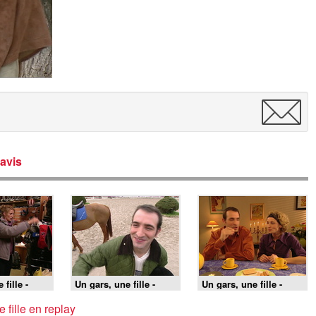
avis
 fille -
Un gars, une fille -
Un gars, une fille -
x Menuires
S3E98 - À cheval
S3E81 - Chez la belle-
mère (2)
 fille en replay