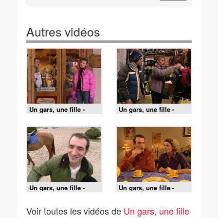
Autres vidéos
Un gars, une fille -
Un gars, une fille -
S3E78 - Aux Menuires
S3E77 - Aux Menuires
(2)
(1)
Un gars, une fille -
Un gars, une fille -
S3E98 - À cheval
S3E81 - Chez la belle-
mère (2)
Voir toutes les vidéos de
Un gars, une fille