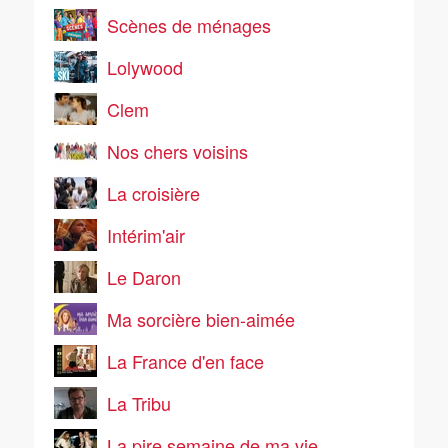
Scènes de ménages
Lolywood
Clem
Nos chers voisins
La croisière
Intérim'air
Le Daron
Ma sorcière bien-aimée
La France d'en face
La Tribu
La pire semaine de ma vie