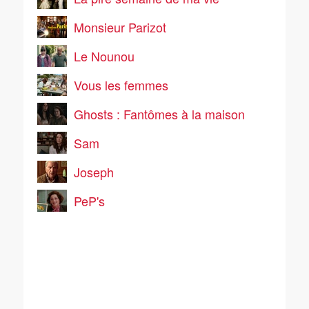
Monsieur Parizot
Le Nounou
Vous les femmes
Ghosts : Fantômes à la maison
Sam
Joseph
PeP's