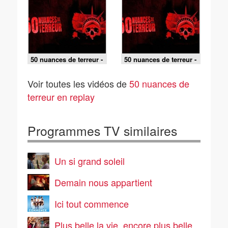
l'horreur (Kansas)
50 nuances de terreur -
50 nuances de terreur -
L'île du mal
On y est presque
(Minnesota)
(Iowa)
Voir toutes les vidéos de
50 nuances de
terreur en replay
Programmes TV similaires
Un si grand soleil
Demain nous appartient
Ici tout commence
Plus belle la vie, encore plus belle