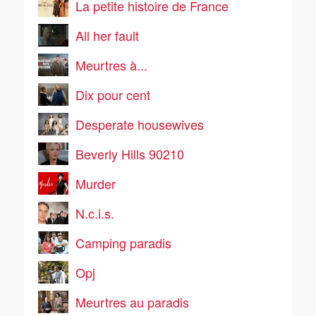
La petite histoire de France
All her fault
Meurtres à...
Dix pour cent
Desperate housewives
Beverly Hills 90210
Murder
N.c.i.s.
Camping paradis
Opj
Meurtres au paradis