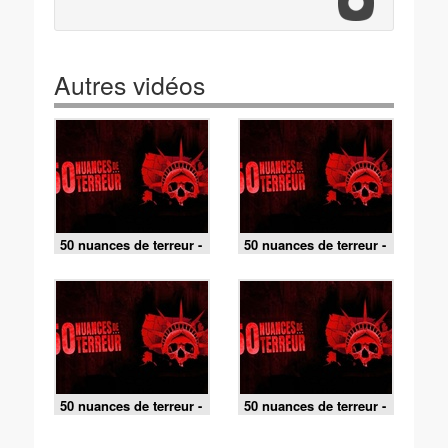
Autres vidéos
50 nuances de terreur -
50 nuances de terreur -
Amies pour la vie
13 marches vers l'enfer
(Missouri) / Au fil de
(Washington) / Arrêter
l'horreur (Kansas)
le temps (Oregon)
50 nuances de terreur -
50 nuances de terreur -
L'île du mal
On y est presque
(Minnesota)
(Iowa)