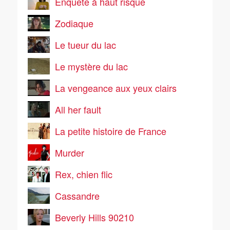
Enquête à haut risque
Zodiaque
Le tueur du lac
Le mystère du lac
La vengeance aux yeux clairs
All her fault
La petite histoire de France
Murder
Rex, chien flic
Cassandre
Beverly Hills 90210