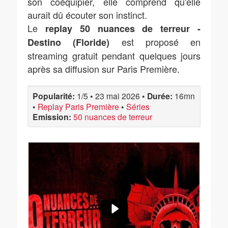
son coéquipier, elle comprend qu'elle
aurait dû écouter son instinct.
Le
replay 50 nuances de terreur -
est proposé en
Destino (Floride)
streaming gratuit pendant quelques jours
après sa diffusion sur Paris Première.
Popularité:
1/5
•
23 mai 2026
•
Durée:
16mn
•
Replay Paris Première
•
Séries
Emission:
50 nuances de terreur