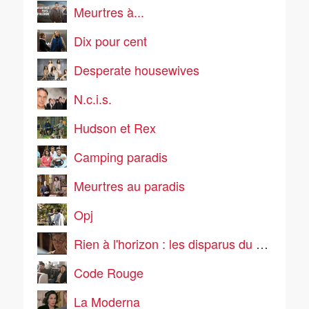
Meurtres à...
Dix pour cent
Desperate housewives
N.c.i.s.
Hudson et Rex
Camping paradis
Meurtres au paradis
Opj
Rien à l'horizon : les disparus du vol 281
Code Rouge
La Moderna