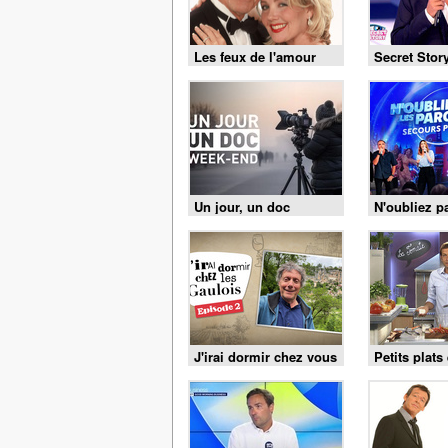
Les feux de l'amour
Secret Stor
Un jour, un doc
N'oubliez p
paroles
J'irai dormir chez vous
Petits plats
équilibre