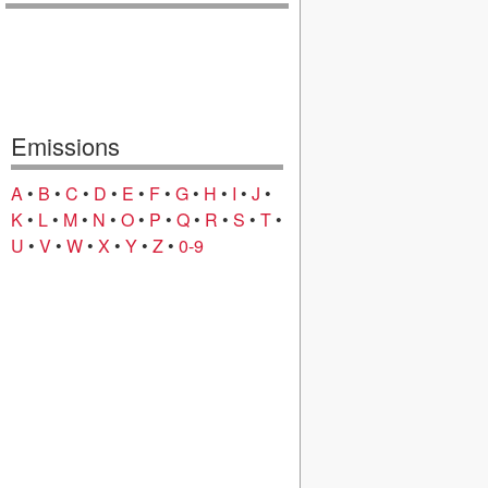
Emissions
A
•
B
•
C
•
D
•
E
•
F
•
G
•
H
•
I
•
J
•
K
•
L
•
M
•
N
•
O
•
P
•
Q
•
R
•
S
•
T
•
U
•
V
•
W
•
X
•
Y
•
Z
•
0-9