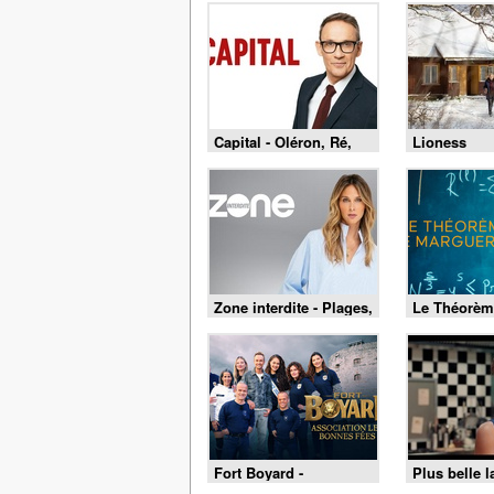
Capital - Oléron, Ré,
Lioness
Belle-Île : le match des
îles est lancé !
Zone interdite - Plages,
Le Théorèm
fêtes et traditions : un
Marguerite
été au cœur du Pays
basque
Fort Boyard -
Plus belle l
01/08/2026
encore plus