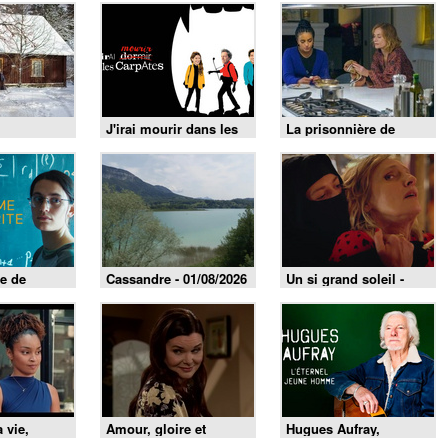
J'irai mourir dans les
La prisonnière de
Carpates
Bordeaux
e de
Cassandre - 01/08/2026
Un si grand soleil -
06/08/2026
a vie,
Amour, gloire et
Hugues Aufray,
 belle du
beauté du 4 août 2026
l'éternel jeune homme