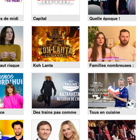
s de midi
Capital
Quelle époque !
aut risque
Koh Lanta
Familles nombreuses :
la vie en XXL
ce
Des trains pas comme
Tous en cuisine
les autres