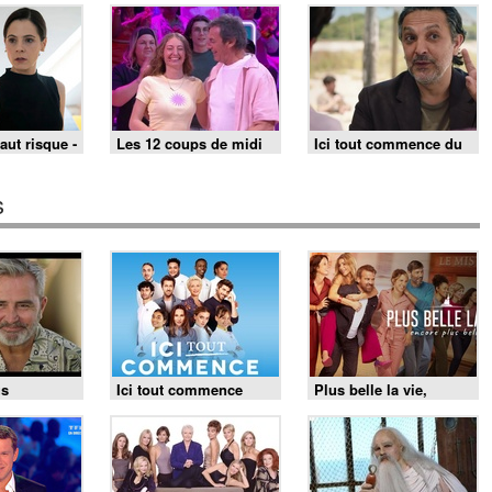
juillet 2026
39
aut risque -
Les 12 coups de midi
Ici tout commence du
du 1 août 2026
5 août 2026 - Episode
1495
s
us
Ici tout commence
Plus belle la vie,
encore plus belle