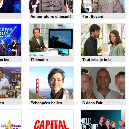
y
Amour gloire et beauté
Fort Boyard
as les
Télématin
Tout cela je te le
donnerai
 en
Echappées belles
C dans l'air