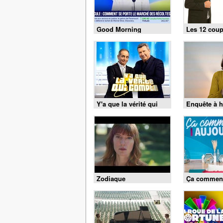
Good Morning
Les 12 coup
Business
Y'a que la vérité qui
Enquête à h
compte
Zodiaque
Ça commen
aujourd'hui