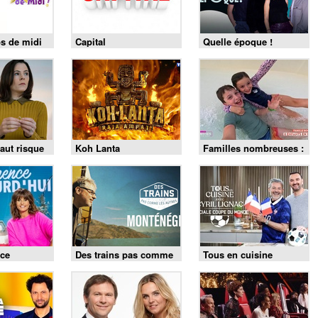
s de midi
Capital
Quelle époque !
aut risque
Koh Lanta
Familles nombreuses :
la vie en XXL
ce
Des trains pas comme
Tous en cuisine
les autres