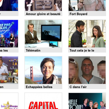
y
Amour gloire et beauté
Fort Boyard
as les
Télématin
Tout cela je te le
donnerai
 en
Echappées belles
C dans l'air