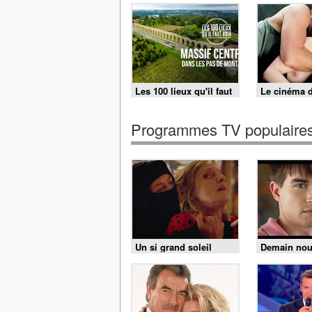
Les 100 lieux qu'il faut
Le cinéma 
voir - 02/08/2026
Catherine Br
Is Comedy
Programmes TV populaire
Un si grand soleil
Demain no
appartient