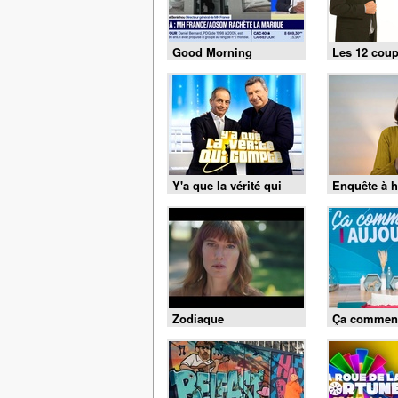
Good Morning
Les 12 coup
Business
Y'a que la vérité qui
Enquête à h
compte
Zodiaque
Ça commen
aujourd'hui