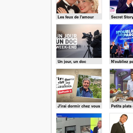
Les feux de l'amour
Secret Stor
Un jour, un doc
N'oubliez p
paroles
J'irai dormir chez vous
Petits plats
équilibre