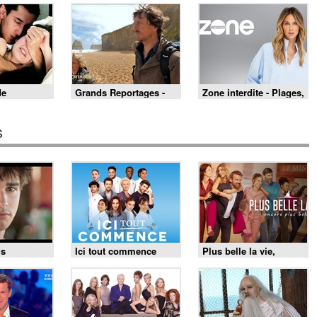
de
Grands Reportages -
Zone interdite - Plages,
eillat - Sex
Voyages en famille :
fêtes et traditions : un
des souvenirs pour la
été au cœur du Pays
vie ! - Partie 2
basque
s
us
Ici tout commence
Plus belle la vie,
encore plus belle