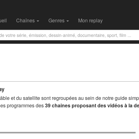
eil
Chaînes
Genres
Mon replay
ay
ble et du satellite sont regroupées au sein de notre guide simpl
s les programmes des
39 chaines proposant des vidéos à la 