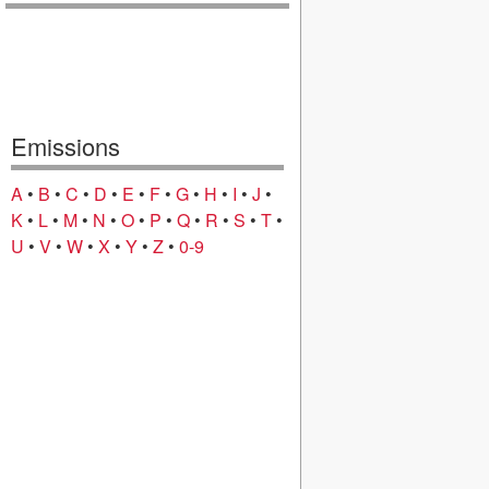
Emissions
A
•
B
•
C
•
D
•
E
•
F
•
G
•
H
•
I
•
J
•
K
•
L
•
M
•
N
•
O
•
P
•
Q
•
R
•
S
•
T
•
U
•
V
•
W
•
X
•
Y
•
Z
•
0-9