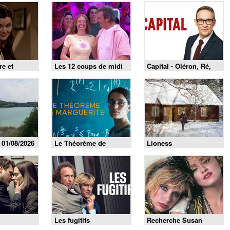
re et
Les 12 coups de midi
Capital - Oléron, Ré,
 août 2026
du 1 août 2026
Belle-Île : le match des
îles est lancé !
 01/08/2026
Le Théorème de
Lioness
Marguerite
Les fugitifs
Recherche Susan
désespérément