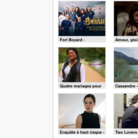
Fort Boyard -
Amour, gloi
01/08/2026
beauté du 4
Quatre mariages pour
Cassandre -
une lune de miel - 4
mariages pour 1 lune
de miel du 3 août 2026
- Merveille et François
Enquête à haut risque -
Two Lovers
02/08/2026