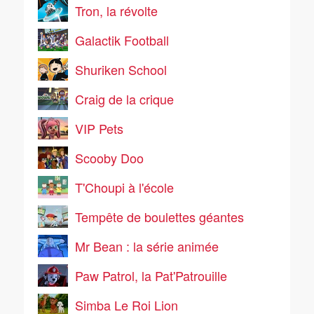
Tron, la révolte
Galactik Football
Shuriken School
Craig de la crique
VIP Pets
Scooby Doo
T'Choupi à l'école
Tempête de boulettes géantes
Mr Bean : la série animée
Paw Patrol, la Pat'Patrouille
Simba Le Roi Lion