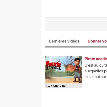
Dernières vidéos
Donner vot
Pirate acad
C'est aujourd
auxquelles pa
mise tout sur 
Le 13/07 à 07h