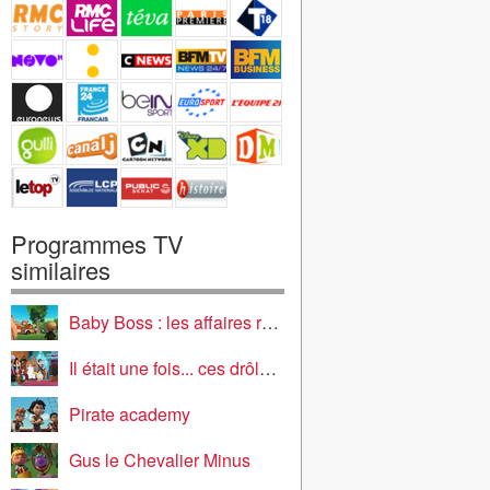
Programmes TV
similaires
Baby Boss : les affaires reprennent
Il était une fois... ces drôles d'objets
Pirate academy
Gus le Chevalier Minus