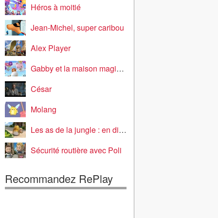
Héros à moitié
Jean-Michel, super caribou
Alex Player
Gabby et la maison magique
César
Molang
Les as de la jungle : en direct
Sécurité routière avec Poli
Recommandez RePlay