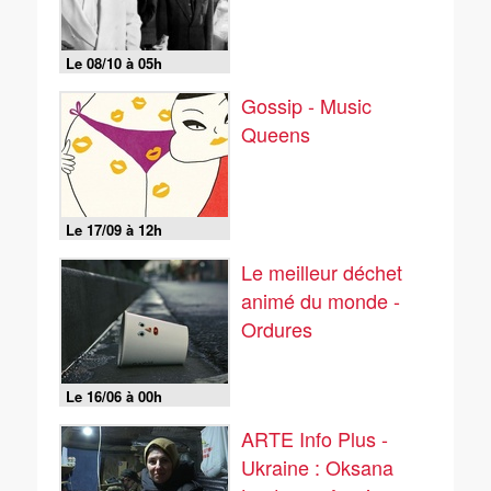
Le 08/10 à 05h
Gossip - Music
Queens
Le 17/09 à 12h
Le meilleur déchet
animé du monde -
Ordures
Le 16/06 à 00h
ARTE Info Plus -
Ukraine : Oksana