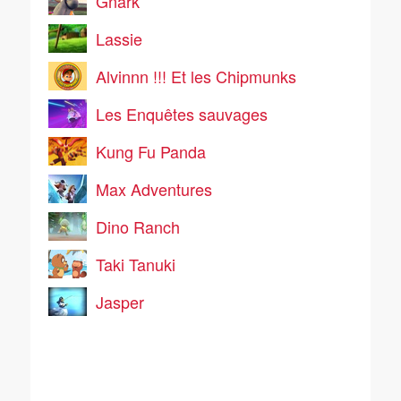
Gnark
Lassie
Alvinnn !!! Et les Chipmunks
Les Enquêtes sauvages
Kung Fu Panda
Max Adventures
Dino Ranch
Taki Tanuki
Jasper