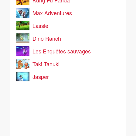
Kung Fu Panda
Max Adventures
Lassie
Dino Ranch
Les Enquêtes sauvages
Taki Tanuki
Jasper