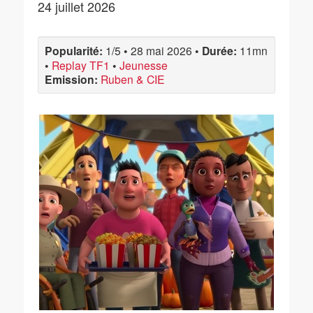
24 juillet 2026
Popularité:
1/5
•
28 mai 2026
•
Durée:
11mn
•
Replay TF1
•
Jeunesse
Emission:
Ruben & CIE