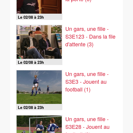
Le 02/08 à 23h
Un gars, une fille -
S3E123 - Dans la file
d'attente (3)
Le 02/08 à 23h
Un gars, une fille -
S3E3 - Jouent au
football (1)
Le 02/08 à 23h
Un gars, une fille -
S3E28 - Jouent au