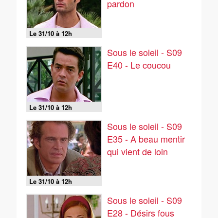
pardon
Le 31/10 à 12h
Sous le soleil - S09
E40 - Le coucou
Le 31/10 à 12h
Sous le soleil - S09
E35 - A beau mentir
qui vient de loin
Le 31/10 à 12h
Sous le soleil - S09
E28 - Désirs fous