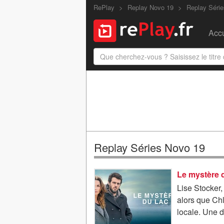
RePlay
Replay Novo 19
Replay Série
Accu
Replay Séries Novo 19
Le mystère d
Lise Stocker, 
alors que Chl
locale. Une di