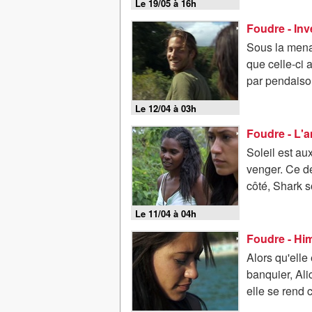
Le 19/05 à 16h
Foudre - Inv
Sous la menac
que celle-ci 
par pendaison.
Le 12/04 à 03h
Foudre - L'
Soleil est au
venger. Ce d
côté, Shark so
Le 11/04 à 04h
Foudre - Hi
Alors qu'elle
banquier, Ali
elle se rend c