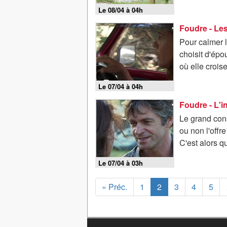
Le 08/04 à 04h
Foudre - Les
Pour calmer l
choisit d'épo
où elle croise
Le 07/04 à 04h
Foudre - L'i
Le grand cons
ou non l'offr
C'est alors q
Le 07/04 à 03h
« Préc.
1
2
3
4
5