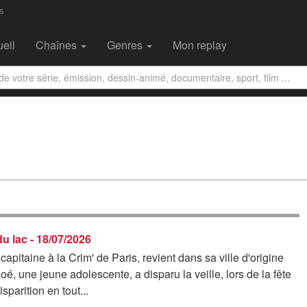
s
eil
Chaînes
Genres
Mon replay
u lac - 18/07/2026
capitaine à la Crim' de Paris, revient dans sa ville d'origine
oé, une jeune adolescente, a disparu la veille, lors de la fête
sparition en tout...