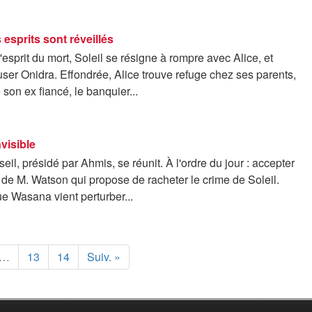
 esprits sont réveillés
'esprit du mort, Soleil se résigne à rompre avec Alice, et
user Onidra. Effondrée, Alice trouve refuge chez ses parents,
 son ex fiancé, le banquier...
nvisible
eil, présidé par Ahmis, se réunit. À l'ordre du jour : accepter
e de M. Watson qui propose de racheter le crime de Soleil.
ue Wasana vient perturber...
…
13
14
Suiv. »