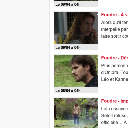
Le 09/04 à 04h
Foudre - À 
Alors qu'il te
interpellé pa
faire sortir 
Le 09/04 à 04h
Foudre - D
Plus personne
d'Onidra. To
Léo et Karin
Le 08/04 à 04h
Foudre - Im
Lola essaye 
Soleil refuse
officielle… À