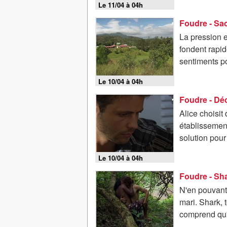
Le 11/04 à 04h
Foudre - Sac
La pression es
fondent rapid
sentiments p
Le 10/04 à 04h
Foudre - Dé
Alice choisit
établissement
solution pour
Le 10/04 à 04h
Foudre - Sh
N'en pouvant
mari. Shark, 
comprend qu'i