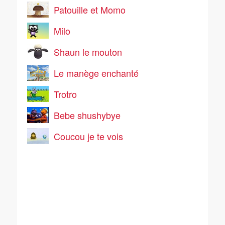
Patouille et Momo
Milo
Shaun le mouton
Le manège enchanté
Trotro
Bebe shushybye
Coucou je te vois